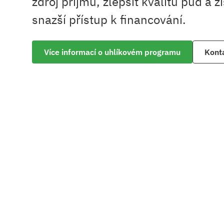
zdroj příjmu, zlepšit kvalitu půd a zí
snazší přístup k financování.
Více informací o uhlíkovém programu
Konta