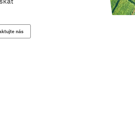
skat 
ktujte nás