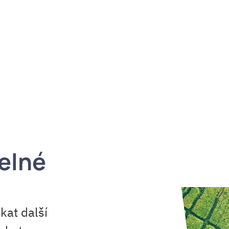
lné 
t další 