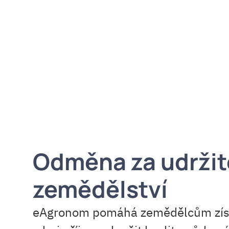
Odměna za udržite
zemědělství
eAgronom pomáhá zemědělcům získa