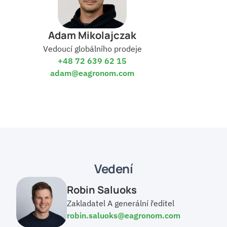
Adam Mikolajczak
Vedoucí globálního prodeje
+48 72 639 62 15
adam@eagronom.com
Vedení
Robin Saluoks
Zakladatel A generální ředitel
robin.saluoks@eagronom.com