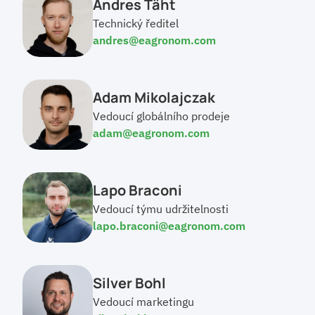
Andres Täht
Technický ředitel
andres@eagronom.com
Adam Mikolajczak
Vedoucí globálního prodeje
adam@eagronom.com
Lapo Braconi
Vedoucí týmu udržitelnosti
lapo.braconi@eagronom.com
Silver Bohl
Vedoucí marketingu