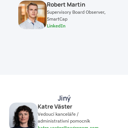
Robert Martin
Supervisory Board Observer, 
SmartCap
LinkedIn
Jiný
Katre Väster
Vedoucí kanceláře / 
administrativní pomocník
katre.vaster@eagronom.com