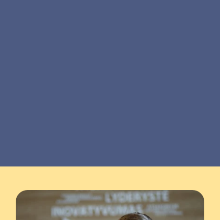
uue põlvkonna “ühtne teenusepakkuja”. 
Üks keskne platvorm, mis võimaldab 
arvutada heitkoguseid, saada ligipääs 
toetustele ja soodsamatele laenudele, 
teenida süsinikukrediitide ning saada 
madala heite tootmise sertifikaate - 
tegemist on ettevõttega, millel on helge 
tulevik ja mis toob meile kõigile 
märkimisväärset kasu.
Normunds Igolnieks
ZGI Capitali juhatuse liige ja tegevpartner