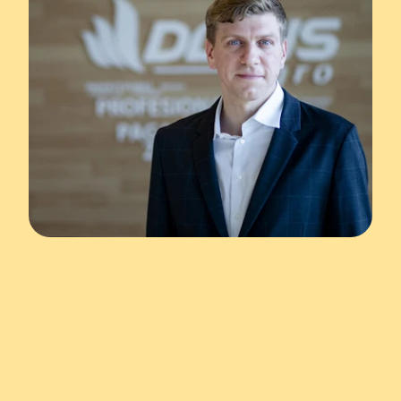
Viimase 30 aasta jooksul oleme teinud 
tööd selle nimel, et meie ettevõttel oleks 
maine, mis seab kliendi alati esikohale ja 
ületab nende ootusi. Paljud meie kliendid 
räägivad täna, et nad soovivad liikuda 
jätkusuutlikuma põllumajanduse suunas, 