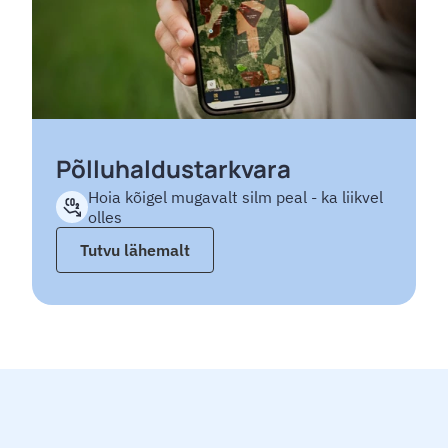
Põlluhaldustarkvara
Hoia kõigel mugavalt silm peal - ka liikvel 
olles
Tutvu lähemalt
Meie partnerid