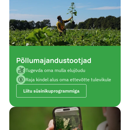
Põllumajandustootjad
Tugevda oma mulla elujõudu
Raja kindel alus oma ettevõtte tulevikule
Liitu süsinikuprogrammiga