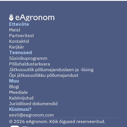
Ettevõte
Meist
Partneritest
Kontaktid
Karjäär
Teenused
Süsinikuprogramm
Põlluhaldustarkvara
Jätkusuutlik põllumajanduslaen ja -liising
Õpi jätkusuutlikku põllumajandust
Muu
Blogi
Meediale
Kabiinijutud
Juriidilised dokumendid
Küsimusi?
eesti@eagronom.com
© 2026 eAgronom. Kõik õigused reserveeritud.