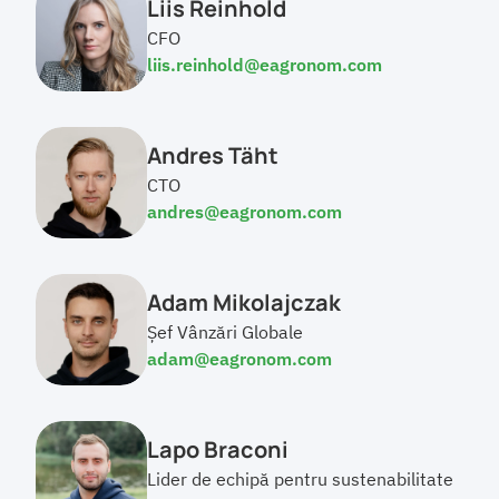
Liis Reinhold
CFO
liis.reinhold@eagronom.com
Andres Täht
CTO
andres@eagronom.com
Adam Mikolajczak
Șef Vânzări Globale
adam@eagronom.com
Lapo Braconi
Lider de echipă pentru sustenabilitate