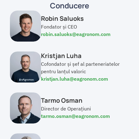
Conducere
Robin Saluoks
Fondator și CEO
robin.saluoks@eagronom.com
Kristjan Luha
Cofondator și șef al parteneriatelor 
pentru lanțul valoric
kristjan.luha@eagronom.com
Tarmo Osman
Director de Operațiuni
tarmo.osman@eagronom.com