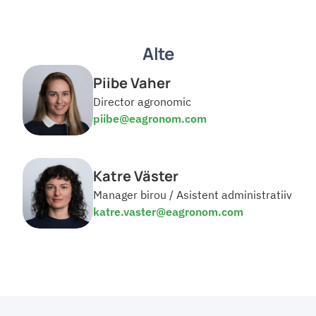
Alte
Piibe Vaher
Director agronomic
piibe@eagronom.com
Katre Väster
Manager birou / Asistent administratiiv
katre.vaster@eagronom.com