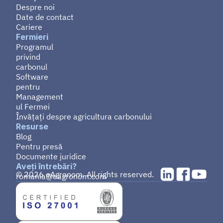
Despre noi
Date de contact
Cariere
Fermieri
Programul 
privind 
carbonul
Software 
pentru 
Management
ul Fermei
Învățați despre agricultura carbonului
Resurse
Blog
Pentru presă
Documente juridice
Aveți întrebări?
© 2026 eAgronom. All rights reserved.
romania@eagronom.com