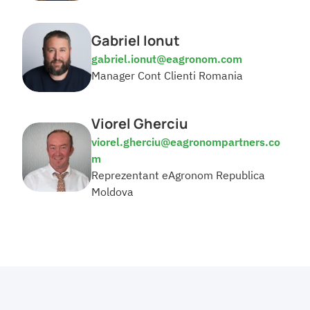
Gabriel Ionut
gabriel.ionut@eagronom.com
Manager Cont Clienti Romania
Viorel Gherciu
viorel.gherciu@eagronompartners.co
m 
Reprezentant eAgronom Republica 
Moldova