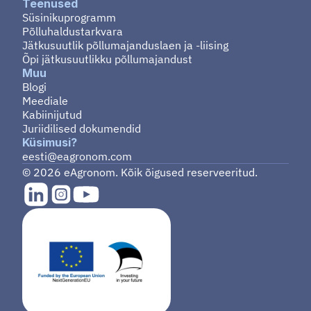
Teenused
Süsinikuprogramm
Põlluhaldustarkvara
Jätkusuutlik põllumajanduslaen ja -liising
Õpi jätkusuutlikku põllumajandust
Muu
Blogi
Meediale
Kabiinijutud
Juriidilised dokumendid
Küsimusi?
eesti@eagronom.com
© 2026 eAgronom. Kõik õigused reserveeritud.