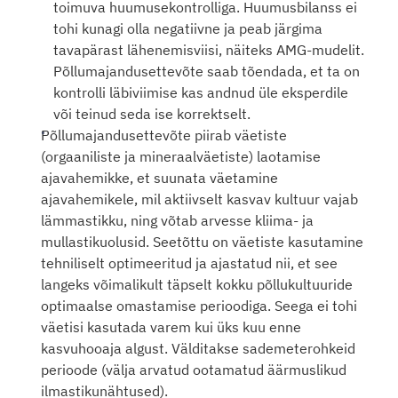
toimuva huumusekontrolliga. Huumusbilanss ei 
tohi kunagi olla negatiivne ja peab järgima 
tavapärast lähenemisviisi, näiteks AMG-mudelit. 
Põllumajandusettevõte saab tõendada, et ta on 
kontrolli läbiviimise kas andnud üle eksperdile 
või teinud seda ise korrektselt. 
Põllumajandusettevõte piirab väetiste 
(orgaaniliste ja mineraalväetiste) laotamise 
ajavahemikke, et suunata väetamine 
ajavahemikele, mil aktiivselt kasvav kultuur vajab 
lämmastikku, ning võtab arvesse kliima- ja 
mullastikuolusid. Seetõttu on väetiste kasutamine 
tehniliselt optimeeritud ja ajastatud nii, et see 
langeks võimalikult täpselt kokku põllukultuuride 
optimaalse omastamise perioodiga. Seega ei tohi 
väetisi kasutada varem kui üks kuu enne 
kasvuhooaja algust. Välditakse sademeterohkeid 
perioode (välja arvatud ootamatud äärmuslikud 
ilmastikunähtused). 