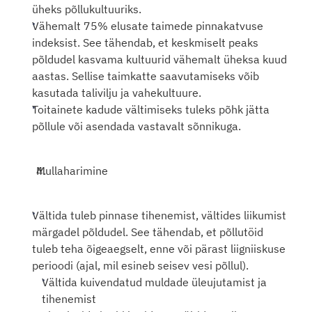
üheks põllukultuuriks.
Vähemalt 75% elusate taimede pinnakatvuse 
indeksist. See tähendab, et keskmiselt peaks 
põldudel kasvama kultuurid vähemalt üheksa kuud 
aastas. Sellise taimkatte saavutamiseks võib 
kasutada talivilju ja vahekultuure.
Toitainete kadude vältimiseks tuleks põhk jätta 
põllule või asendada vastavalt sõnnikuga.
Mullaharimine
Vältida tuleb pinnase tihenemist, vältides liikumist 
märgadel põldudel. See tähendab, et põllutöid 
tuleb teha õigeaegselt, enne või pärast liigniiskuse 
perioodi (ajal, mil esineb seisev vesi põllul).
Vältida kuivendatud muldade üleujutamist ja 
tihenemist