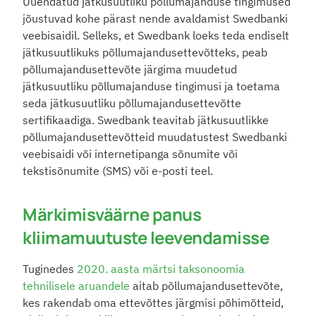
Uuendatud jätkusuutliku põllumajanduse tingimused 
jõustuvad kohe pärast nende avaldamist Swedbanki 
veebisaidil. Selleks, et Swedbank loeks teda endiselt 
jätkusuutlikuks põllumajandusettevõtteks, peab 
põllumajandusettevõte järgima muudetud 
jätkusuutliku põllumajanduse tingimusi ja toetama 
seda jätkusuutliku põllumajandusettevõtte 
sertifikaadiga. Swedbank teavitab jätkusuutlikke 
põllumajandusettevõtteid muudatustest Swedbanki 
veebisaidi või internetipanga sõnumite või 
tekstisõnumite (SMS) või e-posti teel.
Märkimisväärne panus 
kliimamuutuste leevendamisse
Tuginedes 
2020. aasta märtsi taksonoomia 
tehnilisele aruandele
 aitab põllumajandusettevõte, 
kes rakendab oma ettevõttes järgmisi põhimõtteid, 