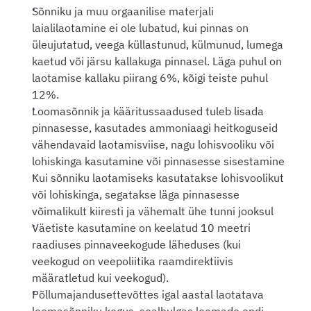
Sõnniku ja muu orgaanilise materjali 
laialilaotamine ei ole lubatud, kui pinnas on 
üleujutatud, veega küllastunud, külmunud, lumega 
kaetud või järsu kallakuga pinnasel. Läga puhul on 
laotamise kallaku piirang 6%, kõigi teiste puhul 
12%. 
Loomasõnnik ja kääritussaadused tuleb lisada 
pinnasesse, kasutades ammoniaagi heitkoguseid 
vähendavaid laotamisviise, nagu lohisvooliku või 
lohiskinga kasutamine või pinnasesse sisestamine
Kui sõnniku laotamiseks kasutatakse lohisvoolikut 
või lohiskinga, segatakse läga pinnasesse 
võimalikult kiiresti ja vähemalt ühe tunni jooksul
Väetiste kasutamine on keelatud 10 meetri 
raadiuses pinnaveekogude läheduses (kui 
veekogud on veepoliitika raamdirektiivis 
määratletud kui veekogud). 
Põllumajandusettevõttes igal aastal laotatava 