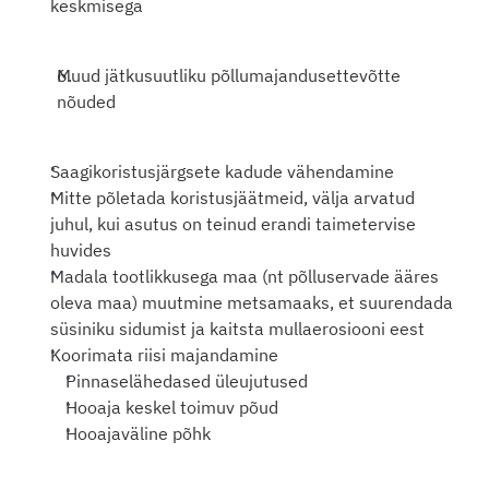
keskmisega
Muud jätkusuutliku põllumajandusettevõtte 
nõuded
Saagikoristusjärgsete kadude vähendamine
Mitte põletada koristusjäätmeid, välja arvatud 
juhul, kui asutus on teinud erandi taimetervise 
huvides
Madala tootlikkusega maa (nt põlluservade ääres 
oleva maa) muutmine metsamaaks, et suurendada 
süsiniku sidumist ja kaitsta mullaerosiooni eest
Koorimata riisi majandamine
Pinnaselähedased üleujutused
Hooaja keskel toimuv põud
Hooajaväline põhk