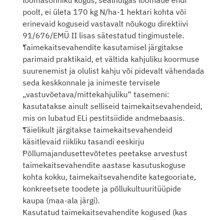
loomasõnniku kogus, sealhulgas loomade endi 
poolt, ei ületa 170 kg N/ha-1 hektari kohta või 
erinevaid koguseid vastavalt nõukogu direktiivi 
91/676/EMÜ II lisas sätestatud tingimustele.
Taimekaitsevahendite kasutamisel järgitakse 
parimaid praktikaid, et vältida kahjuliku koormuse 
suurenemist ja olulist kahju või pidevalt vähendada 
seda keskkonnale ja inimeste tervisele 
„vastuvõetava/mittekahjuliku“ tasemeni:
kasutatakse ainult selliseid taimekaitsevahendeid, 
mis on lubatud ELi pestitsiidide andmebaasis.
Täielikult järgitakse taimekaitsevahendeid 
käsitlevaid riikliku tasandi eeskirju
Põllumajandusettevõtetes peetakse arvestust 
taimekaitsevahendite aastase kasutuskoguse 
kohta kokku, taimekaitsevahendite kategooriate, 
konkreetsete toodete ja põllukultuuritüüpide 
kaupa (maa-ala järgi).
Kasutatud taimekaitsevahendite kogused (kas 