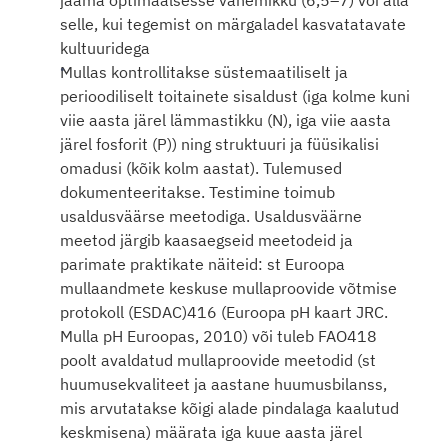
jääma optimaalsesse vahemikku (6,5–7) või alla 
selle, kui tegemist on märgaladel kasvatatavate 
kultuuridega
Mullas kontrollitakse süstemaatiliselt ja 
perioodiliselt toitainete sisaldust (iga kolme kuni 
viie aasta järel lämmastikku (N), iga viie aasta 
järel fosforit (P)) ning struktuuri ja füüsikalisi 
omadusi (kõik kolm aastat). Tulemused 
dokumenteeritakse. Testimine toimub 
usaldusväärse meetodiga. Usaldusväärne 
meetod järgib kaasaegseid meetodeid ja 
parimate praktikate näiteid: st Euroopa 
mullaandmete keskuse mullaproovide võtmise 
protokoll (ESDAC)416 (Euroopa pH kaart JRC. 
Mulla pH Euroopas, 2010) või tuleb FAO418 
poolt avaldatud mullaproovide meetodid (st 
huumusekvaliteet ja aastane huumusbilanss, 
mis arvutatakse kõigi alade pindalaga kaalutud 
keskmisena) määrata iga kuue aasta järel 