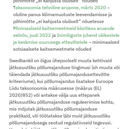
põhimõtte „ei kahjusta oluliselt“ nõuded
Taksonoomia tehniline aruanne, märts 2020
 – 
oluline panus kliimamuutuste leevendamisse ja 
põhimõtte „ei kahjusta oluliselt“ nõuetesse
Minimaalseid kaitsemeetmeid käsitleva aruande 
eelnõu, juuli 2022
 ja 
Inimõiguste juhend väikestele 
ja keskmise suurusega ettevõtetele
 – minimaalsed 
sotsiaalsete kaitsemeetmete nõuded
Swedbankil on õigus ühepoolselt muuta kehtivaid 
jätkusuutliku põllumajanduse tingimusi (sh muuta või 
täiendada jätkusuutliku põllumajandusettevõtte 
kriteeriume), kui põllumajandus lisatakse Euroopa 
Liidu taksonoomia määrusesse (määrus (EL) 
2020/852) või antakse välja uus ettepanek 
jätkusuutliku põllumajanduse reguleerimise kohta, 
mis mõjutab jätkusuutliku põllumajanduse 
praktikaid, või töötatakse läbi muid jätkusuutliku 
põllumajandusega seotud regulatiivseid tegevusi. 