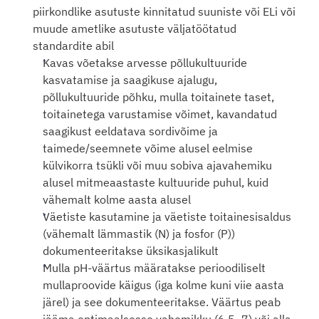
piirkondlike asutuste kinnitatud suuniste või ELi või 
muude ametlike asutuste väljatöötatud 
standardite abil
Kavas võetakse arvesse põllukultuuride 
kasvatamise ja saagikuse ajalugu, 
põllukultuuride põhku, mulla toitainete taset, 
toitainetega varustamise võimet, kavandatud 
saagikust eeldatava sordivõime ja 
taimede/seemnete võime alusel eelmise 
külvikorra tsükli või muu sobiva ajavahemiku 
alusel mitmeaastaste kultuuride puhul, kuid 
vähemalt kolme aasta alusel
Väetiste kasutamine ja väetiste toitainesisaldus 
(vähemalt lämmastik (N) ja fosfor (P)) 
dokumenteeritakse üksikasjalikult
Mulla pH-väärtus määratakse perioodiliselt 
mullaproovide käigus (iga kolme kuni viie aasta 
järel) ja see dokumenteeritakse. Väärtus peab 