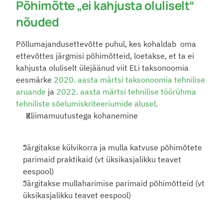
Põhimõtte „ei kahjusta oluliselt“ 
nõuded
Põllumajandusettevõtte puhul, kes kohaldab  oma 
ettevõttes järgmisi põhimõtteid, loetakse, et ta ei 
kahjusta oluliselt ülejäänud viit ELi taksonoomia 
eesmärke 
2020. aasta märtsi taksonoomia tehnilise 
aruande
 ja 
2022. aasta märtsi tehnilise töörühma 
tehniliste sõelumiskriteeriumide alusel
.
Kliimamuutustega kohanemine
Järgitakse külvikorra ja mulla katvuse põhimõtete 
parimaid praktikaid (vt üksikasjalikku teavet 
eespool)
Järgitakse mullaharimise parimaid põhimõtteid (vt 
üksikasjalikku teavet eespool)