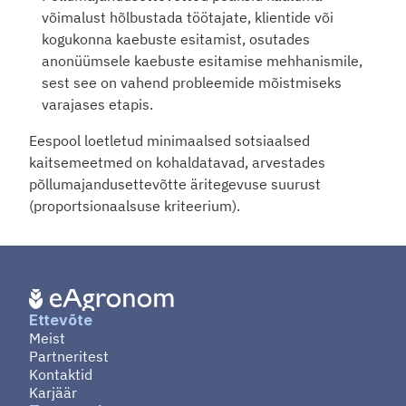
võimalust hõlbustada töötajate, klientide või 
kogukonna kaebuste esitamist, osutades 
anonüümsele kaebuste esitamise mehhanismile, 
sest see on vahend probleemide mõistmiseks 
varajases etapis.
Eespool loetletud minimaalsed sotsiaalsed 
kaitsemeetmed on kohaldatavad, arvestades 
põllumajandusettevõtte äritegevuse suurust 
(proportsionaalsuse kriteerium).
Ettevõte
Meist
Partneritest
Kontaktid
Karjäär