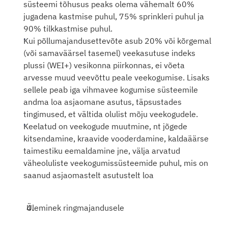
süsteemi tõhusus peaks olema vähemalt 60% 
jugadena kastmise puhul, 75% sprinkleri puhul ja 
90% tilkkastmise puhul.
Kui põllumajandusettevõte asub 20% või kõrgemal 
(või samaväärsel tasemel) veekasutuse indeks 
plussi (WEI+) vesikonna piirkonnas, ei võeta 
arvesse muud veevõttu peale veekogumise. Lisaks 
sellele peab iga vihmavee kogumise süsteemile 
andma loa asjaomane asutus, täpsustades 
tingimused, et vältida olulist mõju veekogudele.
Keelatud on veekogude muutmine, nt jõgede 
kitsendamine, kraavide vooderdamine, kaldaäärse 
taimestiku eemaldamine jne, välja arvatud 
väheoluliste veekogumissüsteemide puhul, mis on 
saanud asjaomastelt asutustelt loa
Üleminek ringmajandusele