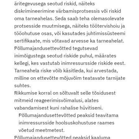
äritegevusega seotud riskid, näiteks 
diskrimineerimine värbamisprotsessis või riskid 
oma tarneahelas. Seda saab teha olemasolevate 
protsesside muutmisega, näiteks töötervishoiu ja 
tööohutuse osas, või kasutades juhtimissüsteemi 
sertifikaate, mis võtavad arvesse ka tarneahelat.  
Põllumajandusettevõtted tegutsevad 
inimõigustega seotud riskide puhul, määrates 
kellegi, kes vastutab inimressursside riskide eest. 
Tarneahela riske võib käsitleda, kui arvestada, 
milline on ettevõtte mõjuvõim teatavate tarnijate 
suhtes. 
Rikkumise korral on sõltuvalt selle tõsidusest 
mitmeid reageerimisvõimalusi, alates 
vabandamisest kuni rahalise hüvitiseni.
Põllumajandusettevõtted peaksid teavitama 
inimressursside hoolsuskohustuse raames 
võetud meetmetest.
Põllumajandusettevõtted peaksid kaaluma 