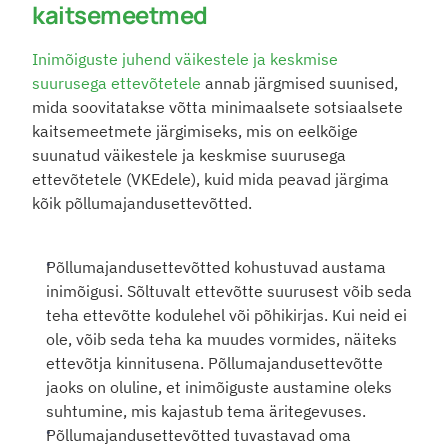
kaitsemeetmed
Inimõiguste juhend väikestele ja keskmise 
suurusega ettevõtetele
 annab järgmised suunised, 
mida soovitatakse võtta minimaalsete sotsiaalsete 
kaitsemeetmete järgimiseks, mis on eelkõige 
suunatud väikestele ja keskmise suurusega 
ettevõtetele (VKEdele), kuid mida peavad järgima 
kõik põllumajandusettevõtted.
Põllumajandusettevõtted kohustuvad austama 
inimõigusi. Sõltuvalt ettevõtte suurusest võib seda 
teha ettevõtte kodulehel või põhikirjas. Kui neid ei 
ole, võib seda teha ka muudes vormides, näiteks 
ettevõtja kinnitusena. Põllumajandusettevõtte 
jaoks on oluline, et inimõiguste austamine oleks 
suhtumine, mis kajastub tema äritegevuses.  
Põllumajandusettevõtted tuvastavad oma 