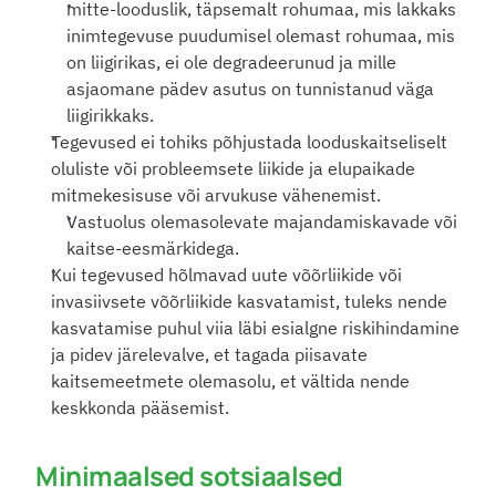
mitte-looduslik, täpsemalt rohumaa, mis lakkaks 
inimtegevuse puudumisel olemast rohumaa, mis 
on liigirikas, ei ole degradeerunud ja mille 
asjaomane pädev asutus on tunnistanud väga 
liigirikkaks.
Tegevused ei tohiks põhjustada looduskaitseliselt 
oluliste või probleemsete liikide ja elupaikade 
mitmekesisuse või arvukuse vähenemist.
Vastuolus olemasolevate majandamiskavade või 
kaitse-eesmärkidega.
Kui tegevused hõlmavad uute võõrliikide või 
invasiivsete võõrliikide kasvatamist, tuleks nende 
kasvatamise puhul viia läbi esialgne riskihindamine 
ja pidev järelevalve, et tagada piisavate 
kaitsemeetmete olemasolu, et vältida nende 
keskkonda pääsemist. 
Minimaalsed sotsiaalsed 