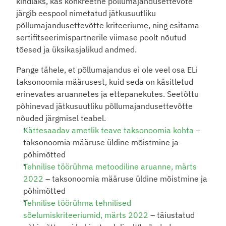
kindlaks, kas konkreetne põllumajandusettevõte 
järgib eespool nimetatud jätkusuutliku 
põllumajandusettevõtte kriteeriume, ning esitama 
sertifitseerimispartnerile viimase poolt nõutud 
tõesed ja üksikasjalikud andmed.
Pange tähele, et põllumajandus ei ole veel osa ELi 
taksonoomia määrusest, kuid seda on käsitletud 
erinevates aruannetes ja ettepanekutes. Seetõttu 
põhinevad jätkusuutliku põllumajandusettevõtte 
nõuded järgmisel teabel.
Kättesaadav ametlik teave taksonoomia kohta
 – 
taksonoomia määruse üldine mõistmine ja 
põhimõtted
Tehnilise töörühma metoodiline aruanne, märts 
2022
 – taksonoomia määruse üldine mõistmine ja 
põhimõtted
Tehnilise töörühma tehnilised 
sõelumiskriteeriumid, märts 2022
 – täiustatud 