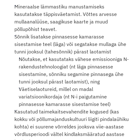
Mineraalse lämmastiku manustamiseks 
kasutatakse täppisväetamist. Võttes arvesse 
mullaanalüüse, saagikuse kaarte ja muud 
põllupõhist teavet.
Sõnnik lisatakse pinnasesse kamarasse 
sisestamise teel (läga) või segatakse mullaga ühe 
tunni jooksul (tahesõnnik) pärast laotamist
Nõutakse, et kasutataks vähese emissiooniga N-
rakendustehnoloogiat (nt läga pinnasesse 
sisestamine, sõnniku segamine pinnasega ühe 
tunni jooksul pärast laotamist), ning 
Väetiselaotureid, millel on madal 
variatsioonikordaja (nt N-i paigutamine 
pinnasesse kamarasse sisestamise teel)
Kasutatud taimekaitsevahendite kogused (kas 
kokku või põllumajanduskultuuri liigiti pindalaühiku 
kohta) ei suurene võrreldes jooksva viie-aastase 
võrdlusperioodi vältel kindlaksmääratud aastase 