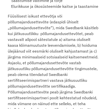
Saastumise vältimine ja tõrje
Elurikkuse ja ökosüsteemide kaitse ja taastamine
Füüsilisest isikust ettevõtja või  
põllumajandusettevõte (edaspidi ühiselt 
„põllumajandusettevõte“), mida Swedbank käsitleb 
kui jätkusuutlikku  põllumajandusettevõtet, peab 
vastavalt allpool sätestatule a) aitama oluliselt 
kaasa kliimamuutuste leevendamisele, b) hoiduma 
ülejäänud viit eesmärki oluliselt kahjustamast ja c) 
järgima minimaalseid sotsiaalseid kaitsemeetmeid. 
Asjaolu, et põllumajandusettevõte vastab 
jätkusuutliku põllumajandusettevõtte tingimustele, 
peab olema tõendatud Swedbanki 
sertifitseerimispartneri vastava jätkusuutliku 
põllumajandusettevõtte sertifikaadiga. 
Põllumajandusettevõte peab järgima Swedbanki 
sertifitseerimispartneri poolt kehtestatud nõudeid, 
mida viimane on näinud ette selleks, et teha 