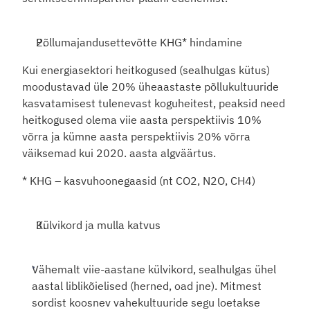
Põllumajandusettevõtte KHG* hindamine
Kui energiasektori heitkogused (sealhulgas kütus) 
moodustavad üle 20% üheaastaste põllukultuuride 
kasvatamisest tulenevast koguheitest, peaksid need 
heitkogused olema viie aasta perspektiivis 10% 
võrra ja kümne aasta perspektiivis 20% võrra 
väiksemad kui 2020. aasta algväärtus. 
* KHG – kasvuhoonegaasid (nt CO2, N2O, CH4)
Külvikord ja mulla katvus
Vähemalt viie-aastane külvikord, sealhulgas ühel 
aastal liblikõielised (herned, oad jne). Mitmest 
sordist koosnev vahekultuuride segu loetakse 