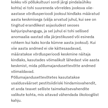
kokku või põllukultuuri sordi järgi pindalaühiku 
kohta) ei tohi suureneda võrreldes jooksva viie-
aastase võrdlusperioodi jooksul kindlaks määratud 
aasta keskmisega (välja arvatud juhul, kui see on 
tingitud erandlikest asjaoludest seoses 
kahjuripuhanguga, ja sel juhul ei tohi sellised 
anomaalia-aastad olla järjestikused või esineda 
rohkem kui kaks korda kümne aasta jooksul). Kui 
viie aasta andmed ei ole kättesaadavad, 
määratakse võrdlusperioodi keskmine näitaja 
kindlaks, kasutades võimalikult lähedast viie aasta 
keskmist, mida põllumajandusettevõtte andmed 
võimaldavad.
Põllumajandusettevõtetes kasutatakse 
usaldusväärset pestitsiidiriski hindamisvahendit, 
et anda teavet selliste taimekaitsevahendite 
valikute kohta, mis aitavad vähendada ökoloogilist 
kahju.