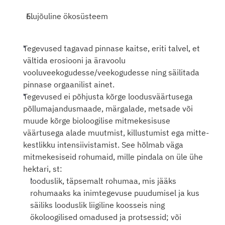
Elujõuline ökosüsteem
Tegevused tagavad pinnase kaitse, eriti talvel, et 
vältida erosiooni ja äravoolu 
vooluveekogudesse/veekogudesse ning säilitada 
pinnase orgaanilist ainet.
Tegevused ei põhjusta kõrge loodusväärtusega 
põllumajandusmaade, märgalade, metsade või 
muude kõrge bioloogilise mitmekesisuse 
väärtusega alade muutmist, killustumist ega mitte-
kestlikku intensiivistamist. See hõlmab väga 
mitmekesiseid rohumaid, mille pindala on üle ühe 
hektari, st:
looduslik, täpsemalt rohumaa, mis jääks 
rohumaaks ka inimtegevuse puudumisel ja kus 
säiliks looduslik liigiline koosseis ning 
ökoloogilised omadused ja protsessid; või