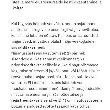
Vee ja mere elusressursside kestlik kasutamine ja 
kaitse
Kui tegevus hõlmab veevõttu, annab asjaomane 
asutus selle tegevuse eesmärgil välja veevõtuloa, 
kui selline luba on nõutav. Kui loas on sätestatud 
tingimused, et vältida olulist mõju veekogudele, 
siis järgitakse neid.
Niisutussüsteemi kasutamisel: 1) pärineb 
sisendvee allikas samast vesikonnast; 2) 
prioritiseeritakse selliseid allikaid nagu vihmavee 
kogumise süsteemid ja/või linna- või tööstuslikust 
reoveepuhastusjaamast pärit taaskasutatav vesi, 
vastates ELi määrusele, mis käsitleb vee 
taaskasutuse miinimumnõudeid põllumajandusliku 
niisutamise eesmärgil; 3) mõõdetakse ja 
registreeritakse sisend vett; 4) on niisutussüsteem 
põllumajandusettevõtte tasandil väga tõhus: 