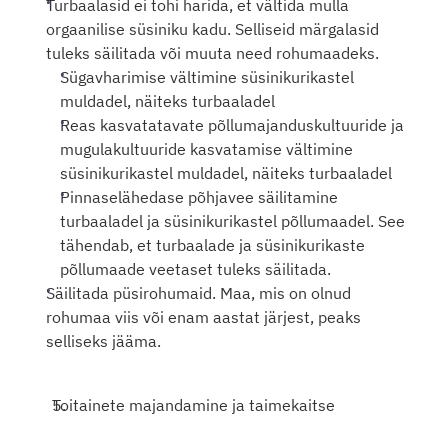
Turbaalasid ei tohi harida, et vältida mulla 
orgaanilise süsiniku kadu. Selliseid märgalasid 
tuleks säilitada või muuta need rohumaadeks.
Sügavharimise vältimine süsinikurikastel 
muldadel, näiteks turbaaladel
Reas kasvatatavate põllumajanduskultuuride ja 
mugulakultuuride kasvatamise vältimine 
süsinikurikastel muldadel, näiteks turbaaladel
Pinnaselähedase põhjavee säilitamine 
turbaaladel ja süsinikurikastel põllumaadel. See 
tähendab, et turbaalade ja süsinikurikaste 
põllumaade veetaset tuleks säilitada.
Säilitada püsirohumaid. Maa, mis on olnud 
rohumaa viis või enam aastat järjest, peaks 
selliseks jääma.
Toitainete majandamine ja taimekaitse