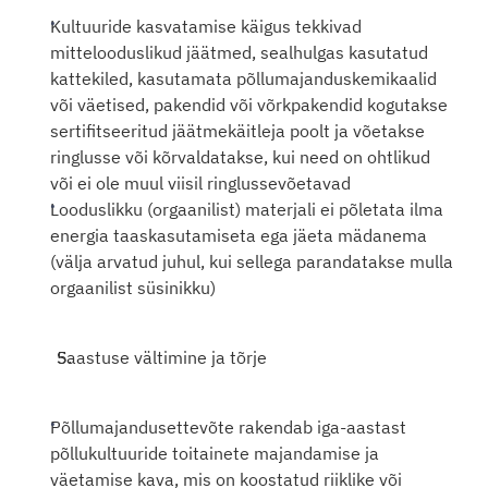
Kultuuride kasvatamise käigus tekkivad 
mittelooduslikud jäätmed, sealhulgas kasutatud 
kattekiled, kasutamata põllumajanduskemikaalid 
või väetised, pakendid või võrkpakendid kogutakse 
sertifitseeritud jäätmekäitleja poolt ja võetakse 
ringlusse või kõrvaldatakse, kui need on ohtlikud 
või ei ole muul viisil ringlussevõetavad
Looduslikku (orgaanilist) materjali ei põletata ilma 
energia taaskasutamiseta ega jäeta mädanema 
(välja arvatud juhul, kui sellega parandatakse mulla 
orgaanilist süsinikku)
Saastuse vältimine ja tõrje
Põllumajandusettevõte rakendab iga-aastast 
põllukultuuride toitainete majandamise ja 
väetamise kava, mis on koostatud riiklike või 