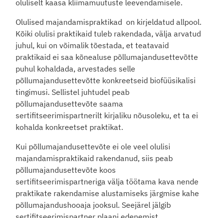
oluliselt kaasa kliimamuutuste leevendamisele. 
Olulised majandamispraktikad  on kirjeldatud allpool. 
Kõiki olulisi praktikaid tuleb rakendada, välja arvatud 
juhul, kui on võimalik tõestada, et teatavaid 
praktikaid ei saa kõnealuse põllumajandusettevõtte 
puhul kohaldada, arvestades selle 
põllumajandusettevõtte konkreetseid biofüüsikalisi 
tingimusi. Sellistel juhtudel peab 
põllumajandusettevõte saama 
sertifitseerimispartnerilt kirjaliku nõusoleku, et ta ei 
kohalda konkreetset praktikat.
Kui põllumajandusettevõte ei ole veel olulisi 
majandamispraktikaid rakendanud, siis peab 
põllumajandusettevõte koos 
sertifitseerimispartneriga välja töötama kava nende 
praktikate rakendamise alustamiseks järgmise kahe 
põllumajandushooaja jooksul. Seejärel jälgib 
sertifitseerimispartner plaani edenemist.